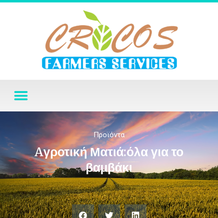
Προϊόντα
Aγροτική Ματιά:όλα για το
βαμβάκι