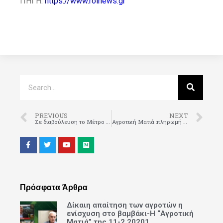
ΠΗΓΗ:
https://www.roinews.gr
PREVIOUS
NEXT
Σε διαβούλευση το Μέτρο αρδευτικών επενδύσεων έως 150.000 ευρώ
Αγροτική Ματιά :πληρωμή συνδεδεμένης στο βαμβάκι,γεωτρήσεις και πρόγραμμα “νιτρορρύπανσης”,φράγμα Κομψάτου,ΕΛΓΑ και ιδιώτες…
Πρόσφατα Άρθρα
Δίκαιη απαίτηση των αγροτών η
ενίσχυση στο βαμβάκι-Η “Αγροτική
Ματιά” της 11-2 20201