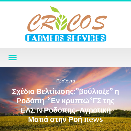
Προϊόντα
Σχέδια Βελτίωσης:”βούλιαξε” η
Ροδόπη-“Εν κρυπτώ”ΓΣ της
ΕΑΣ Ν Ροδόπης-Αγροτική
Ματιά στην Ροή news