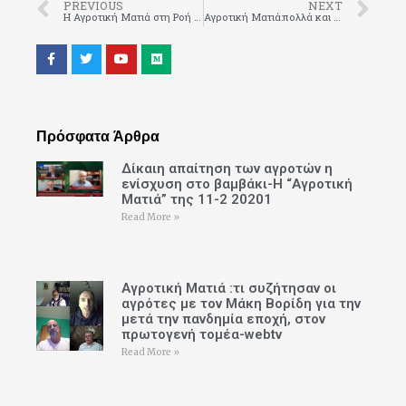
PREVIOUS
NEXT
H Αγροτική Ματιά στη Ροή news για την έγκυρη αγροτική ενημέρωση-Η πρώτη εκπομπή (βίντεο)
Αγροτική Ματιά:πολλά και αναπάντητα τα ερωτήματα για την “fast track” ΓΣ της ΕΑΣ Ν Ροδόπης
Πρόσφατα Άρθρα
Δίκαιη απαίτηση των αγροτών η
ενίσχυση στο βαμβάκι-Η “Αγροτική
Ματιά” της 11-2 20201
Read More »
Αγροτική Ματιά :τι συζήτησαν οι
αγρότες με τον Μάκη Βορίδη για την
μετά την πανδημία εποχή, στον
πρωτογενή τομέα-webtv
Read More »