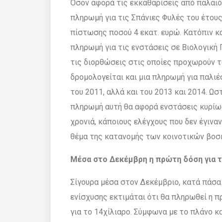
Όσον αφορά τις εκκαθαρίσεις από παλαιό
πληρωµή για τις Σπάνιες Φυλές του έτους
πίστωσης ποσού 4 εκατ. ευρώ. Κατόπιν κα
πληρωµή για τις ενστάσεις σε Βιολογική 
τις διορθώσεις στις οποίες προχωρούν τ
δροµολογείται και µια πληρωµή για παλι
του 2011, αλλά και του 2013 και 2014. Ωσ
πληρωµή αυτή θα αφορά ενστάσεις κυρίως
χρονιά, κάποιους ελέγχους που δεν έγινα
θέµα της κατανοµής των κοινοτικών βο
Μέσα στο ∆εκέµβρη η πρώτη δόση για τ
Σίγουρα µέσα στον ∆εκέµβριο, κατά πάσα
ενίσχυσης εκτιµάται ότι θα πληρωθεί η 
για το 14χίλιαρο. Σύµφωνα µε το πλάνο κ