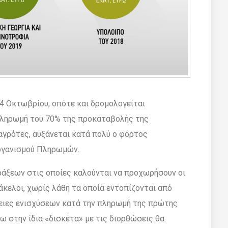
24 Οκτωβρίου, οπότε και δροµολογείται
ληρωµή του 70% της προκαταβολής της
αγρότες, αυξάνεται κατά πολύ ο φόρτος
Οργανισµού Πληρωµών.
πράξεων στις οποίες καλούνται να προχωρήσουν οι
άκελοι, χωρίς λάθη τα οποία εντοπίζονται από
λειες ενισχύσεων κατά την πληρωµή της πρώτης
νω στην ίδια «δισκέτα» µε τις διορθώσεις θα