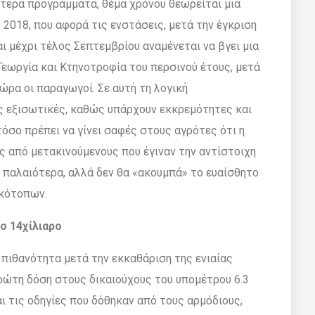
τερα προγράµµατα, θέµα χρόνου θεωρείται µια
 2018, που αφορά τις ενστάσεις, µετά την έγκριση
ι µέχρι τέλος Σεπτεµβρίου αναµένεται να βγει µια
Γεωργία και Κτηνοτροφία του περσινού έτους, µετά
ώρα οι παραγωγοί. Σε αυτή τη λογική
ές εξισωτικές, καθώς υπάρχουν εκκρεµότητες και
τόσο πρέπει να γίνει σαφές στους αγρότες ότι η
 από µετακινούµενους που έγιναν την αντίστοιχη
ν παλαιότερα, αλλά δεν θα «ακουµπά» το ευαίσθητο
σκότοπων.
ο 14χίλιαρο
 πιθανότητα µετά την εκκαθάριση της ενιαίας
πρώτη δόση στους δικαιούχους του υποµέτρου 6.3
αι τις οδηγίες που δόθηκαν από τους αρµόδιους,