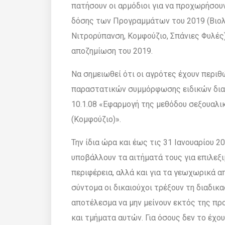
πατήσουν οι αρµόδιοι για να προχωρήσο
δόσης των Προγραµµάτων του 2019 (Βιολο
Νιτρορύπανση, Κοµφούζιο, Σπάνιες Φυλές)
αποζηµίωση του 2019.
Να σηµειωθεί ότι οι αγρότες έχουν περιθ
παραστατικών συµµόρφωσης ειδικών δια
10.1.08 «Εφαρµογή της µεθόδου σεξουαλ
(Κοµφούζιο)».
Την ίδια ώρα και έως τις 31 Ιανουαρίου 
υποβάλλουν τα αιτήµατά τους για επιλεξι
περιφέρεια, αλλά και για τα γεωχωρικά α
σύντοµα οι δικαιούχοι τρέξουν τη διαδικ
αποτέλεσµα να µην µείνουν εκτός της πρ
και τµήµατα αυτών. Για όσους δεν το έχο