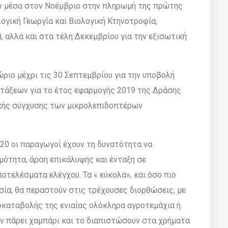
υν µέσα στον Νοέµβριο στην πληρωµή της πρώτης
γική Γεωργία και Βιολογική Κτηνοτροφία,
, αλλά και στα τέλη ∆εκεµβρίου για την εξισωτική
ώριο µέχρι τις 30 Σεπτεµβρίου για την υποβολή
τάξεων για το έτος εφαρµογής 2019 της ∆ράσης
ικής σύγχυσης των µικρολεπιδοπτέρων
2020 οι παραγωγοί έχουν τη δυνατότητα να
µότητα, άρση επικάλυψης και ένταξη σε
ποτελέσµατα ελέγχου. Τα « εύκολα», και όσο πιο
ασία, θα περαστούν στις τρέχουσες διορθώσεις, µε
οκαταβολής της ενιαίας ολόκληρα αγροτεµάχια ή
υν πάρει χαµπάρι και το διαπιστώσουν στα χρήµατα