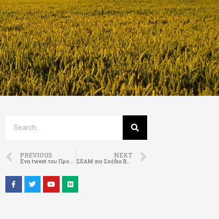
PREVIOUS
NEXT
Ένα tweet του Προέδρου των ΗΠΑ, Ντόναλντ Τραμπ, ανέβασε απότομα στα 62 σεντς το βαμβάκι στα χρηματιστήρια
ΣΕΑΜ για Σχέδια Βελτίωσης: Σε αναμονή ραντεβού με ΥπΑΑΤ για να ξεπαγώσουν