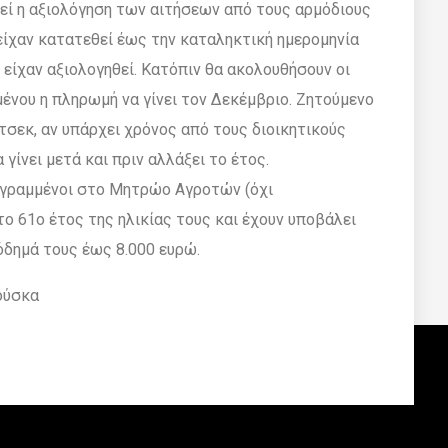
θεί η αξιολόγηση των αιτήσεων από τους αρµόδιους
είχαν κατατεθεί έως την καταληκτική ηµεροµηνία
 είχαν αξιολογηθεί. Κατόπιν θα ακολουθήσουν οι
ένου η πληρωµή να γίνει τον ∆εκέµβριο. Ζητούµενο
 τσεκ, αν υπάρχει χρόνος από τους διοικητικούς
 γίνει µετά και πριν αλλάξει το έτος.
γγεγραµµένοι στο Μητρώο Αγροτών (όχι
το 61ο έτος της ηλικίας τους και έχουν υποβάλει
όδηµά τους έως 8.000 ευρώ.
ούσκα