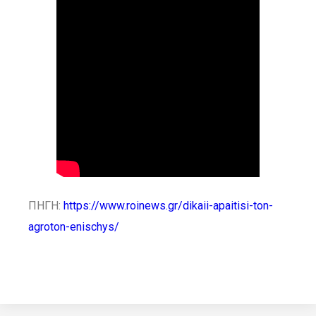
ΠΗΓΗ:
https://www.roinews.gr/dikaii-apaitisi-ton-
agroton-enischys/