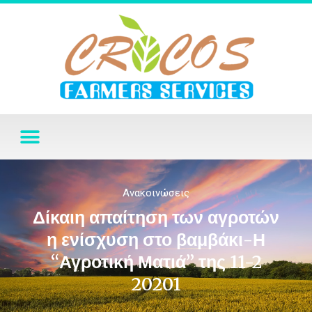
Ανακοινώσεις
Δίκαιη απαίτηση των αγροτών
η ενίσχυση στο βαμβάκι-Η
“Αγροτική Ματιά” της 11-2
20201