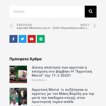
PREVIOUS
NEXT
Aγροτική Ματιά:όλα για το βαμβάκι
ΕΛΓΑ :Πληρώθηκαν χθες οι κερασοπαραγωγοί του Γιακά με 1,4 εκ ευρώ-Ολοκληρώθηκαν οι προκαταβολές για όλες τις ζημιές του 2019 στη Ροδόπη
Πρόσφατα Άρθρα
Δίκαιη απαίτηση των αγροτών η
ενίσχυση στο βαμβάκι-Η “Αγροτική
Ματιά” της 11-2 20201
Read More »
Αγροτική Ματιά :τι συζήτησαν οι
αγρότες με τον Μάκη Βορίδη για την
μετά την πανδημία εποχή, στον
πρωτογενή τομέα-webtv