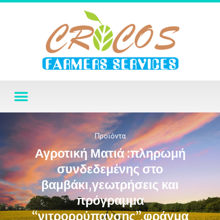
Προϊόντα
Αγροτική Ματιά :πληρωμή
συνδεδεμένης στο
βαμβάκι,γεωτρήσεις και
πρόγραμμα
“νιτρορρύπανσης”,φράγμα